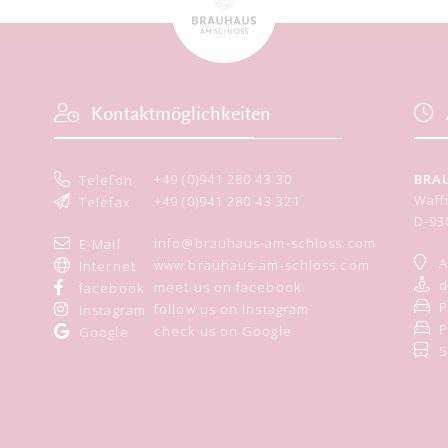
Kontaktmöglichkeiten
+49 (0)941 280 43 30
BRA
Telefon
Waff
+49 (0)941 280 43 321
Telefax
D-
93
info@brauhaus-am-schloss.com
E-Mail
A
www.brauhaus-am-schloss.com
Internet
d
meet us on facebook
facebook
P
follow us on Instagram
Instagram
P
check us on Google
Google
5